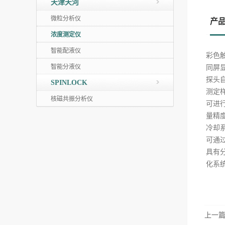
天津天河
微粒分析仪
产
浓度测定仪
智能配液仪
彩色
智能分液仪
同屏
探头
SPINLOCK
测定
核磁共振分析仪
可进
量精
冷却
可通
具有
化系
上一