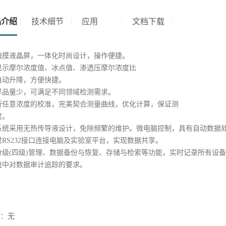
品介绍
技术细节
应用
文档下载
触摸液晶屏，一体化时尚设计，操作便捷。
显示摩尔浓度值、冰点值、渗透压摩尔浓度比
自动升降，方便快捷。
样品量少，可满足不同领域检测需求。
行任意浓度的校准，完美契合测量曲线，优化计算，保证测
度。
系统采用无热传导液设计，免除频繁的维护。微电脑控制，具有自动数据处
过RS232接口连接电脑及实验室平台，实现数据共享。
分级(四级)管理、数据备份与恢复、存储与检索等功能，实时记录所有设
统中对数据审计追踪的要求。
篇：无