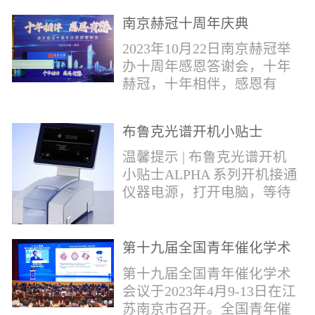
作，包括对芬太尼类物质的
南京赫冠十周年庆典
管控。2019年4月，我国宣布
正式将“芬太尼类物质”按类
2023年10月22日南京赫冠举
纳入毒品管制范畴。日前禁
办十周年感恩答谢会，十年
毒委与公安部再次发声严管
赫冠，十年相伴，感恩有
芬太尼。* 部分文字摘自网
您！赫冠的十年发展，离不
络报道。布鲁克将全力以
开每一个用户的帮助和关
赴，助力打击芬太尼类毒
布鲁克光谱开机小贴士
爱；离不开每一个合作伙伴
品，为您提供快速检测解决
的支持和帮助。衷心感谢每
温馨提示 | 布鲁克光谱开机
方案！针对芬太尼类毒品的
一位支持和帮助过我们的用
小贴士ALPHA 系列开机接通
快速分析，布鲁克推出红外
户---朋友。在下个十年，赫
仪器电源，打开电脑，等待
快速鉴定解决方案。包含
冠期待能更好为广大用户提
光谱仪初始化结束；检查湿
ALPHAII红外光...
供优质的服务；和广大的合
度打开OPUS软件，点击软件
作伙伴携手共进，共同发
右下角指示灯，点击第三个
第十九届全国青年催化学术
展。
图标 “Interferometer”，若出
会议
第十九届全国青年催化学术
现提示：湿度值超出范围，
会议于2023年4月9-13日在江
需要更换干燥剂；检查信号
苏南京市召开。全国青年催