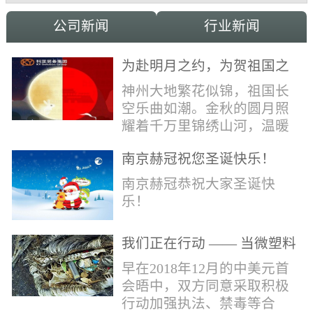
公司新闻
行业新闻
为赴明月之约，为贺祖国之
诞，科亚祝家国和融事事
神州大地繁花似锦，祖国长
圆！
空乐曲如潮。金秋的圆月照
耀着千万里锦绣山河，温暖
的光辉洒向了千万家中华儿
南京赫冠祝您圣诞快乐！
女。在这美好日子里，科亚
献上最真诚的祝福：愿我国
南京赫冠恭祝大家圣诞快
辈，世代自强不息，愿我中
乐！
华，永远繁荣昌盛!
我们正在行动 —— 当微塑料
污染正在侵蚀我们的地球(1)
早在2018年12月的中美元首
会晤中，双方同意采取积极
行动加强执法、禁毒等合