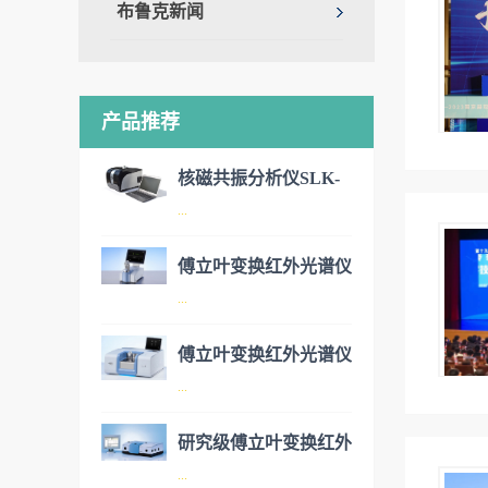
布鲁克新闻
产品推荐
核磁共振分析仪SLK-
...
200
傅立叶变换红外光谱仪
可分析潮湿样品的核磁共振分
...
ALPHA II
析仪
傅立叶变换红外光谱仪
紧凑型傅立叶变换红外光谱仪
...
INVENIO
研究级傅立叶变换红外
INVENIO是研究级傅立叶变换
...
光谱仪Vertex70/70V