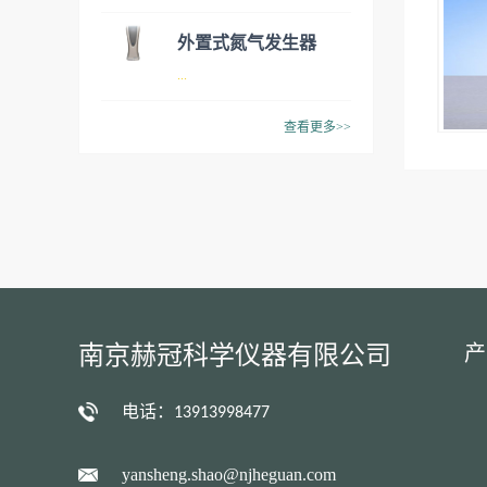
红外光谱仪 ，从常规质量控制
到先进的研发工作，无论您专
外置式氮气发生器
注于高效、精准或者必须符合
研究级傅立叶变换红外光谱仪
...
ZEFIRO ZERO
规定，INVENIO总能全方位支
持您！
LC/MS
查看更多>>
常规氮气发生器
南京赫冠科学仪器有限公司
产
电话：
13913998477
yansheng.shao@njheguan.com