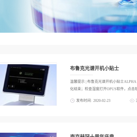
布鲁克光谱开机小贴士
温馨提示 | 布鲁克光谱开机小贴士ALP
化结束；检查湿度打开OPUS软件，点击软
发布时间:
2020
-
02
-
23
第三个图标 “Interferometer”
射模块，移除样品腔内所有卡具及样品，OPU
信号” — “保存峰位”，确认干涉峰的
象。若有相应记录，可与之前的数值作比
南京赫冠十周年庆典