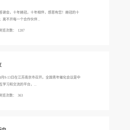
电脑，等待仪器右上角“STATUS”状态灯亮起；检查仪
亮起，应及时更换干燥剂； 仪器正常 需
感恩答谢会，十年赫冠，十年相伴，感恩有您！赫冠的十
卡具及样品，OPUS软件内点击 “测量”— “高级测
离不开每一个合作伙伴...
.xpm，— “确定” — “检查信号” —“保存峰位”，确...
浏览次数：
1287
过我们的用户---朋友。在下个十年，赫冠期待能更
合作伙伴携手共进，共同发展。
议
4月9-13日在江苏南京市召开。全国青年催化会议是中
学习和交流的平台，...
浏览次数：
363
科学与技术领域基础研究和应用研究方面的最新进展
、挑战及未来发展方向，致力于促进学术界与产业界
的发展。
行中