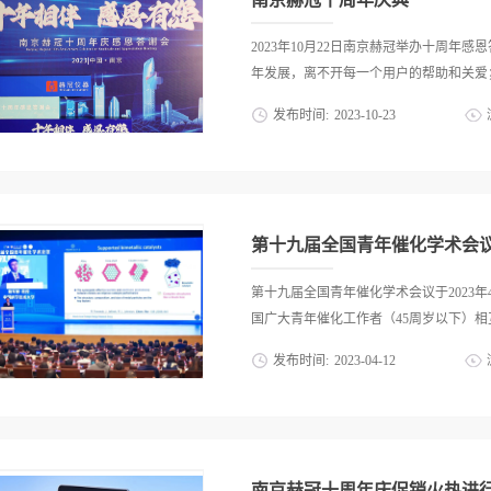
TENSOR 系列开机接通光谱仪电源，打开
器湿度若仪器右上角湿度指示灯
2023年10月22日南京赫冠举办十周年
要更换干燥剂检查信号移除主机样品腔内所有
年发展，离不开每一个用户的帮助和关爱；
量选项” — “调入” 选择TR.xpm/MIR_TR
发布时间:
2023
-
10
-
23
的支持和帮助。衷心感谢每一位支持和帮助
好为广大用户提供优质的服务；和广大的
第十九届全国青年催化学术会
第十九届全国青年催化学术会议于2023年
国广大青年催化工作者（45周岁以下）相互
发布时间:
2023
-
04
-
12
全面展示近期我国青年催化工作者在催化
和成果，深入探讨催化领域所面临的机遇
的沟通和联系，促进我国催化科学和技术
南京赫冠十周年庆促销火热进