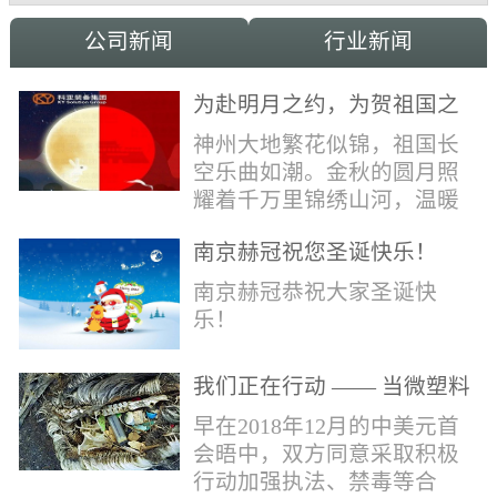
公司新闻
行业新闻
为赴明月之约，为贺祖国之
诞，科亚祝家国和融事事
神州大地繁花似锦，祖国长
圆！
空乐曲如潮。金秋的圆月照
耀着千万里锦绣山河，温暖
的光辉洒向了千万家中华儿
南京赫冠祝您圣诞快乐！
女。在这美好日子里，科亚
献上最真诚的祝福：愿我国
南京赫冠恭祝大家圣诞快
辈，世代自强不息，愿我中
乐！
华，永远繁荣昌盛!
我们正在行动 —— 当微塑料
污染正在侵蚀我们的地球(1)
早在2018年12月的中美元首
会晤中，双方同意采取积极
行动加强执法、禁毒等合