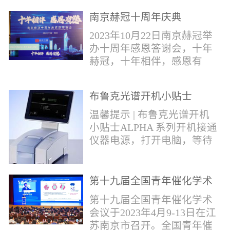
作，包括对芬太尼类物质的
南京赫冠十周年庆典
管控。2019年4月，我国宣布
正式将“芬太尼类物质”按类
2023年10月22日南京赫冠举
纳入毒品管制范畴。日前禁
办十周年感恩答谢会，十年
毒委与公安部再次发声严管
赫冠，十年相伴，感恩有
芬太尼。* 部分文字摘自网
您！赫冠的十年发展，离不
络报道。布鲁克将全力以
开每一个用户的帮助和关
赴，助力打击芬太尼类毒
布鲁克光谱开机小贴士
爱；离不开每一个合作伙伴
品，为您提供快速检测解决
的支持和帮助。衷心感谢每
温馨提示 | 布鲁克光谱开机
方案！针对芬太尼类毒品的
一位支持和帮助过我们的用
小贴士ALPHA 系列开机接通
快速分析，布鲁克推出红外
户---朋友。在下个十年，赫
仪器电源，打开电脑，等待
快速鉴定解决方案。包含
冠期待能更好为广大用户提
光谱仪初始化结束；检查湿
ALPHAII红外光...
供优质的服务；和广大的合
度打开OPUS软件，点击软件
作伙伴携手共进，共同发
右下角指示灯，点击第三个
第十九届全国青年催化学术
展。
图标 “Interferometer”，若出
会议
第十九届全国青年催化学术
现提示：湿度值超出范围，
会议于2023年4月9-13日在江
需要更换干燥剂；检查信号
苏南京市召开。全国青年催