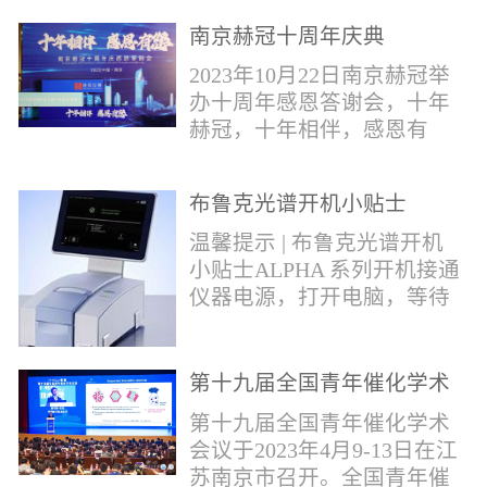
作，包括对芬太尼类物质的
南京赫冠十周年庆典
管控。2019年4月，我国宣布
正式将“芬太尼类物质”按类
2023年10月22日南京赫冠举
纳入毒品管制范畴。日前禁
办十周年感恩答谢会，十年
毒委与公安部再次发声严管
赫冠，十年相伴，感恩有
芬太尼。* 部分文字摘自网
您！赫冠的十年发展，离不
络报道。布鲁克将全力以
开每一个用户的帮助和关
赴，助力打击芬太尼类毒
布鲁克光谱开机小贴士
爱；离不开每一个合作伙伴
品，为您提供快速检测解决
的支持和帮助。衷心感谢每
温馨提示 | 布鲁克光谱开机
方案！针对芬太尼类毒品的
一位支持和帮助过我们的用
小贴士ALPHA 系列开机接通
快速分析，布鲁克推出红外
户---朋友。在下个十年，赫
仪器电源，打开电脑，等待
快速鉴定解决方案。包含
冠期待能更好为广大用户提
光谱仪初始化结束；检查湿
ALPHAII红外光...
供优质的服务；和广大的合
度打开OPUS软件，点击软件
作伙伴携手共进，共同发
右下角指示灯，点击第三个
第十九届全国青年催化学术
展。
图标 “Interferometer”，若出
会议
第十九届全国青年催化学术
现提示：湿度值超出范围，
会议于2023年4月9-13日在江
需要更换干燥剂；检查信号
苏南京市召开。全国青年催