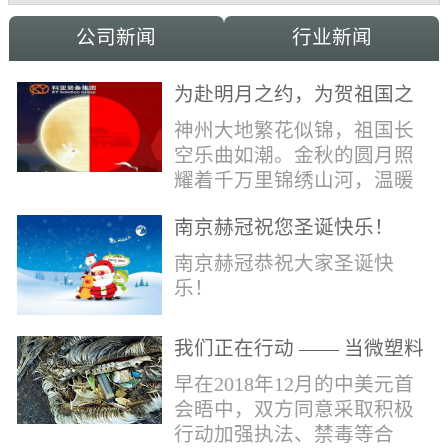
公司新闻
行业新闻
为赴明月之约，为贺祖国之
诞，科亚祝家国和融事事
神州大地繁花似锦，祖国长
圆！
空乐曲如潮。金秋的圆月照
耀着千万里锦绣山河，温暖
的光辉洒向了千万家中华儿
南京赫冠祝您圣诞快乐！
女。在这美好日子里，科亚
献上最真诚的祝福：愿我国
南京赫冠恭祝大家圣诞快
辈，世代自强不息，愿我中
乐！
华，永远繁荣昌盛!
我们正在行动 —— 当微塑料
污染正在侵蚀我们的地球(1)
早在2018年12月的中美元首
会晤中，双方同意采取积极
行动加强执法、禁毒等合