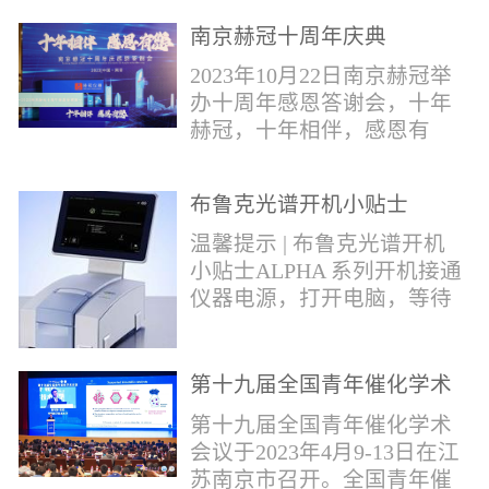
作，包括对芬太尼类物质的
南京赫冠十周年庆典
管控。2019年4月，我国宣布
正式将“芬太尼类物质”按类
2023年10月22日南京赫冠举
纳入毒品管制范畴。日前禁
办十周年感恩答谢会，十年
毒委与公安部再次发声严管
赫冠，十年相伴，感恩有
芬太尼。* 部分文字摘自网
您！赫冠的十年发展，离不
络报道。布鲁克将全力以
开每一个用户的帮助和关
赴，助力打击芬太尼类毒
布鲁克光谱开机小贴士
爱；离不开每一个合作伙伴
品，为您提供快速检测解决
的支持和帮助。衷心感谢每
温馨提示 | 布鲁克光谱开机
方案！针对芬太尼类毒品的
一位支持和帮助过我们的用
小贴士ALPHA 系列开机接通
快速分析，布鲁克推出红外
户---朋友。在下个十年，赫
仪器电源，打开电脑，等待
快速鉴定解决方案。包含
冠期待能更好为广大用户提
光谱仪初始化结束；检查湿
ALPHAII红外光...
供优质的服务；和广大的合
度打开OPUS软件，点击软件
作伙伴携手共进，共同发
右下角指示灯，点击第三个
第十九届全国青年催化学术
展。
图标 “Interferometer”，若出
会议
第十九届全国青年催化学术
现提示：湿度值超出范围，
会议于2023年4月9-13日在江
需要更换干燥剂；检查信号
苏南京市召开。全国青年催