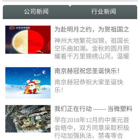
公司新闻
行业新闻
为赴明月之约，为贺祖国之
诞，科亚祝家国和融事事
神州大地繁花似锦，祖国长
圆！
空乐曲如潮。金秋的圆月照
耀着千万里锦绣山河，温暖
的光辉洒向了千万家中华儿
南京赫冠祝您圣诞快乐！
女。在这美好日子里，科亚
献上最真诚的祝福：愿我国
南京赫冠恭祝大家圣诞快
辈，世代自强不息，愿我中
乐！
华，永远繁荣昌盛!
我们正在行动 —— 当微塑料
污染正在侵蚀我们的地球(1)
早在2018年12月的中美元首
会晤中，双方同意采取积极
行动加强执法、禁毒等合