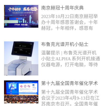
作，包括对芬太尼类物质的
南京赫冠十周年庆典
管控。2019年4月，我国宣布
正式将“芬太尼类物质”按类
2023年10月22日南京赫冠举
纳入毒品管制范畴。日前禁
办十周年感恩答谢会，十年
毒委与公安部再次发声严管
赫冠，十年相伴，感恩有
芬太尼。* 部分文字摘自网
您！赫冠的十年发展，离不
络报道。布鲁克将全力以
开每一个用户的帮助和关
赴，助力打击芬太尼类毒
布鲁克光谱开机小贴士
爱；离不开每一个合作伙伴
品，为您提供快速检测解决
的支持和帮助。衷心感谢每
温馨提示 | 布鲁克光谱开机
方案！针对芬太尼类毒品的
一位支持和帮助过我们的用
小贴士ALPHA 系列开机接通
快速分析，布鲁克推出红外
户---朋友。在下个十年，赫
仪器电源，打开电脑，等待
快速鉴定解决方案。包含
冠期待能更好为广大用户提
光谱仪初始化结束；检查湿
ALPHAII红外光...
供优质的服务；和广大的合
度打开OPUS软件，点击软件
作伙伴携手共进，共同发
右下角指示灯，点击第三个
第十九届全国青年催化学术
展。
图标 “Interferometer”，若出
会议
第十九届全国青年催化学术
现提示：湿度值超出范围，
会议于2023年4月9-13日在江
需要更换干燥剂；检查信号
苏南京市召开。全国青年催