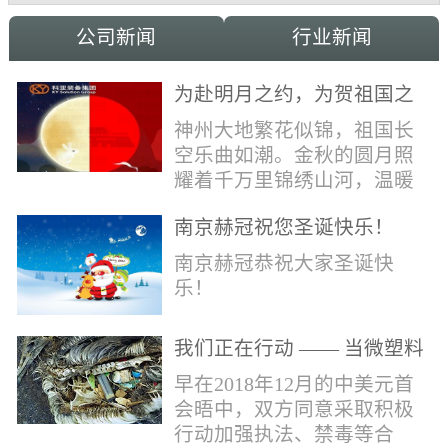
公司新闻
行业新闻
为赴明月之约，为贺祖国之
诞，科亚祝家国和融事事
神州大地繁花似锦，祖国长
圆！
空乐曲如潮。金秋的圆月照
耀着千万里锦绣山河，温暖
的光辉洒向了千万家中华儿
南京赫冠祝您圣诞快乐！
女。在这美好日子里，科亚
献上最真诚的祝福：愿我国
南京赫冠恭祝大家圣诞快
辈，世代自强不息，愿我中
乐！
华，永远繁荣昌盛!
我们正在行动 —— 当微塑料
污染正在侵蚀我们的地球(1)
早在2018年12月的中美元首
会晤中，双方同意采取积极
行动加强执法、禁毒等合