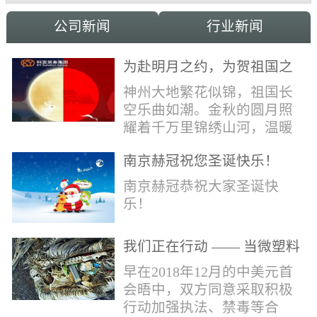
公司新闻
行业新闻
为赴明月之约，为贺祖国之
诞，科亚祝家国和融事事
神州大地繁花似锦，祖国长
圆！
空乐曲如潮。金秋的圆月照
耀着千万里锦绣山河，温暖
的光辉洒向了千万家中华儿
南京赫冠祝您圣诞快乐！
女。在这美好日子里，科亚
献上最真诚的祝福：愿我国
南京赫冠恭祝大家圣诞快
辈，世代自强不息，愿我中
乐！
华，永远繁荣昌盛!
我们正在行动 —— 当微塑料
污染正在侵蚀我们的地球(1)
早在2018年12月的中美元首
会晤中，双方同意采取积极
行动加强执法、禁毒等合