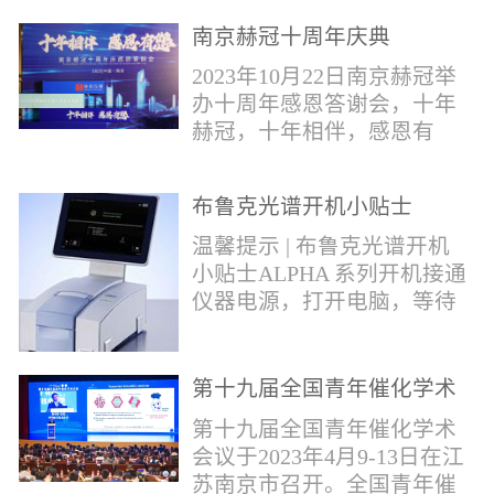
作，包括对芬太尼类物质的
南京赫冠十周年庆典
管控。2019年4月，我国宣布
正式将“芬太尼类物质”按类
2023年10月22日南京赫冠举
纳入毒品管制范畴。日前禁
办十周年感恩答谢会，十年
毒委与公安部再次发声严管
赫冠，十年相伴，感恩有
芬太尼。* 部分文字摘自网
您！赫冠的十年发展，离不
络报道。布鲁克将全力以
开每一个用户的帮助和关
赴，助力打击芬太尼类毒
布鲁克光谱开机小贴士
爱；离不开每一个合作伙伴
品，为您提供快速检测解决
的支持和帮助。衷心感谢每
温馨提示 | 布鲁克光谱开机
方案！针对芬太尼类毒品的
一位支持和帮助过我们的用
小贴士ALPHA 系列开机接通
快速分析，布鲁克推出红外
户---朋友。在下个十年，赫
仪器电源，打开电脑，等待
快速鉴定解决方案。包含
冠期待能更好为广大用户提
光谱仪初始化结束；检查湿
ALPHAII红外光...
供优质的服务；和广大的合
度打开OPUS软件，点击软件
作伙伴携手共进，共同发
右下角指示灯，点击第三个
第十九届全国青年催化学术
展。
图标 “Interferometer”，若出
会议
第十九届全国青年催化学术
现提示：湿度值超出范围，
会议于2023年4月9-13日在江
需要更换干燥剂；检查信号
苏南京市召开。全国青年催