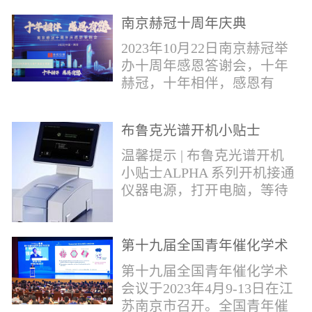
作，包括对芬太尼类物质的
南京赫冠十周年庆典
管控。2019年4月，我国宣布
正式将“芬太尼类物质”按类
2023年10月22日南京赫冠举
纳入毒品管制范畴。日前禁
办十周年感恩答谢会，十年
毒委与公安部再次发声严管
赫冠，十年相伴，感恩有
芬太尼。* 部分文字摘自网
您！赫冠的十年发展，离不
络报道。布鲁克将全力以
开每一个用户的帮助和关
赴，助力打击芬太尼类毒
布鲁克光谱开机小贴士
爱；离不开每一个合作伙伴
品，为您提供快速检测解决
的支持和帮助。衷心感谢每
温馨提示 | 布鲁克光谱开机
方案！针对芬太尼类毒品的
一位支持和帮助过我们的用
小贴士ALPHA 系列开机接通
快速分析，布鲁克推出红外
户---朋友。在下个十年，赫
仪器电源，打开电脑，等待
快速鉴定解决方案。包含
冠期待能更好为广大用户提
光谱仪初始化结束；检查湿
ALPHAII红外光...
供优质的服务；和广大的合
度打开OPUS软件，点击软件
作伙伴携手共进，共同发
右下角指示灯，点击第三个
第十九届全国青年催化学术
展。
图标 “Interferometer”，若出
会议
第十九届全国青年催化学术
现提示：湿度值超出范围，
会议于2023年4月9-13日在江
需要更换干燥剂；检查信号
苏南京市召开。全国青年催