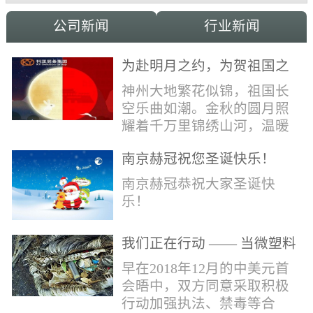
公司新闻
行业新闻
为赴明月之约，为贺祖国之
诞，科亚祝家国和融事事
神州大地繁花似锦，祖国长
圆！
空乐曲如潮。金秋的圆月照
耀着千万里锦绣山河，温暖
的光辉洒向了千万家中华儿
南京赫冠祝您圣诞快乐！
女。在这美好日子里，科亚
献上最真诚的祝福：愿我国
南京赫冠恭祝大家圣诞快
辈，世代自强不息，愿我中
乐！
华，永远繁荣昌盛!
我们正在行动 —— 当微塑料
污染正在侵蚀我们的地球(1)
早在2018年12月的中美元首
会晤中，双方同意采取积极
行动加强执法、禁毒等合