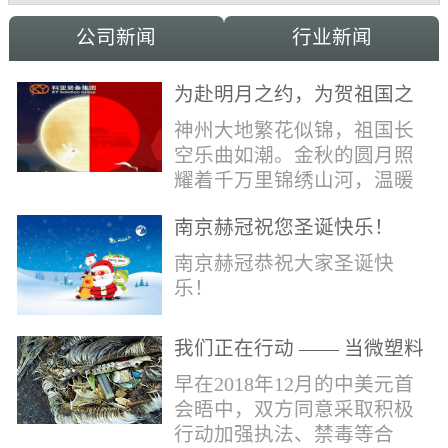
公司新闻
行业新闻
为赴明月之约，为贺祖国之
诞，科亚祝家国和融事事
神州大地繁花似锦，祖国长
圆！
空乐曲如潮。金秋的圆月照
耀着千万里锦绣山河，温暖
的光辉洒向了千万家中华儿
南京赫冠祝您圣诞快乐！
女。在这美好日子里，科亚
献上最真诚的祝福：愿我国
南京赫冠恭祝大家圣诞快
辈，世代自强不息，愿我中
乐！
华，永远繁荣昌盛!
我们正在行动 —— 当微塑料
污染正在侵蚀我们的地球(1)
早在2018年12月的中美元首
会晤中，双方同意采取积极
行动加强执法、禁毒等合