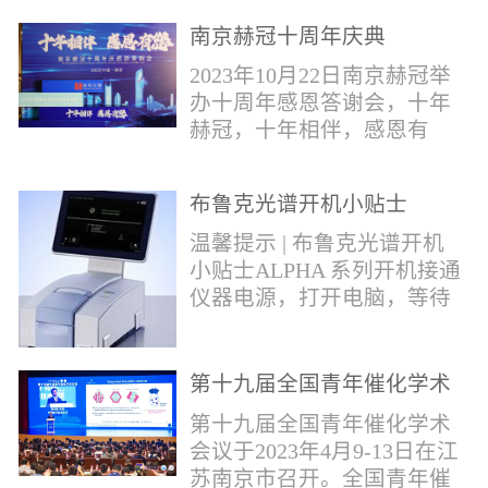
作，包括对芬太尼类物质的
南京赫冠十周年庆典
管控。2019年4月，我国宣布
正式将“芬太尼类物质”按类
2023年10月22日南京赫冠举
纳入毒品管制范畴。日前禁
办十周年感恩答谢会，十年
毒委与公安部再次发声严管
赫冠，十年相伴，感恩有
芬太尼。* 部分文字摘自网
您！赫冠的十年发展，离不
络报道。布鲁克将全力以
开每一个用户的帮助和关
赴，助力打击芬太尼类毒
布鲁克光谱开机小贴士
爱；离不开每一个合作伙伴
品，为您提供快速检测解决
的支持和帮助。衷心感谢每
温馨提示 | 布鲁克光谱开机
方案！针对芬太尼类毒品的
一位支持和帮助过我们的用
小贴士ALPHA 系列开机接通
快速分析，布鲁克推出红外
户---朋友。在下个十年，赫
仪器电源，打开电脑，等待
快速鉴定解决方案。包含
冠期待能更好为广大用户提
光谱仪初始化结束；检查湿
ALPHAII红外光...
供优质的服务；和广大的合
度打开OPUS软件，点击软件
作伙伴携手共进，共同发
右下角指示灯，点击第三个
第十九届全国青年催化学术
展。
图标 “Interferometer”，若出
会议
第十九届全国青年催化学术
现提示：湿度值超出范围，
会议于2023年4月9-13日在江
需要更换干燥剂；检查信号
苏南京市召开。全国青年催