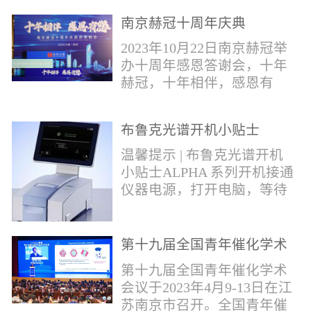
作，包括对芬太尼类物质的
南京赫冠十周年庆典
管控。2019年4月，我国宣布
正式将“芬太尼类物质”按类
2023年10月22日南京赫冠举
纳入毒品管制范畴。日前禁
办十周年感恩答谢会，十年
毒委与公安部再次发声严管
赫冠，十年相伴，感恩有
芬太尼。* 部分文字摘自网
您！赫冠的十年发展，离不
络报道。布鲁克将全力以
开每一个用户的帮助和关
赴，助力打击芬太尼类毒
布鲁克光谱开机小贴士
爱；离不开每一个合作伙伴
品，为您提供快速检测解决
的支持和帮助。衷心感谢每
温馨提示 | 布鲁克光谱开机
方案！针对芬太尼类毒品的
一位支持和帮助过我们的用
小贴士ALPHA 系列开机接通
快速分析，布鲁克推出红外
户---朋友。在下个十年，赫
仪器电源，打开电脑，等待
快速鉴定解决方案。包含
冠期待能更好为广大用户提
光谱仪初始化结束；检查湿
ALPHAII红外光...
供优质的服务；和广大的合
度打开OPUS软件，点击软件
作伙伴携手共进，共同发
右下角指示灯，点击第三个
第十九届全国青年催化学术
展。
图标 “Interferometer”，若出
会议
第十九届全国青年催化学术
现提示：湿度值超出范围，
会议于2023年4月9-13日在江
需要更换干燥剂；检查信号
苏南京市召开。全国青年催