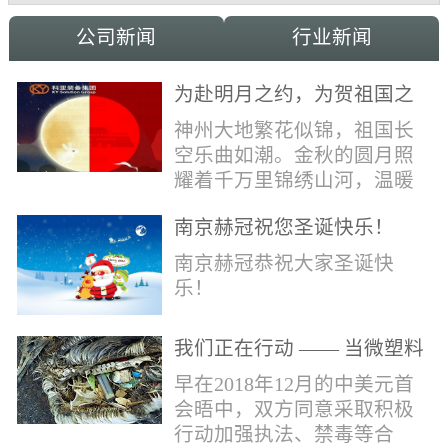
公司新闻
行业新闻
为赴明月之约，为贺祖国之
诞，科亚祝家国和融事事
神州大地繁花似锦，祖国长
圆！
空乐曲如潮。金秋的圆月照
耀着千万里锦绣山河，温暖
的光辉洒向了千万家中华儿
南京赫冠祝您圣诞快乐！
女。在这美好日子里，科亚
献上最真诚的祝福：愿我国
南京赫冠恭祝大家圣诞快
辈，世代自强不息，愿我中
乐！
华，永远繁荣昌盛!
我们正在行动 —— 当微塑料
污染正在侵蚀我们的地球(1)
早在2018年12月的中美元首
会晤中，双方同意采取积极
行动加强执法、禁毒等合